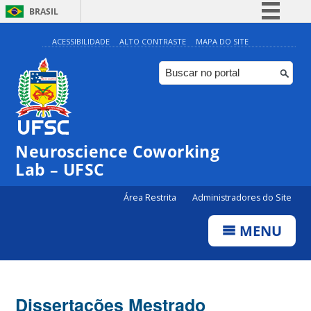
BRASIL
Simplifique!
ACESSIBILIDADE
ALTO CONTRASTE
MAPA DO SITE
Comunica BR
Participe
Acesso à informação
Legislação
Neuroscience Coworking
Canais
Lab – UFSC
Área Restrita
Administradores do Site
MENU
Dissertações Mestrado