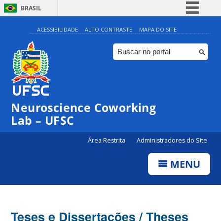
BRASIL
Simplifique!
ACESSIBILIDADE
ALTO CONTRASTE
MAPA DO SITE
Comunica BR
Participe
Acesso à informação
Legislação
Neuroscience Coworking
Canais
Lab – UFSC
Área Restrita
Administradores do Site
MENU
Teses e Dissertações / Theses