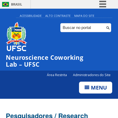
BRASIL
Simplifique!
ACESSIBILIDADE
ALTO CONTRASTE
MAPA DO SITE
Comunica BR
Participe
Acesso à informação
Legislação
Neuroscience Coworking
Canais
Lab – UFSC
Área Restrita
Administradores do Site
MENU
Pesquisadores / Research