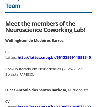
Team
Meet the members of the
Neuroscience Coworking Lab!
Wellinghton de Medeiros Barros
,
CV
Lattes:
http://lattes.cnpq.br/6613256911551340
Pós-Doutorado em Neurociências (2025-2027;
Bolsista FAPESC).
Lucas Antônio dos Santos Barbosa
, Nutricionista.
CV
Lattes:
http://lattes.cnpq.br/4520071044575622