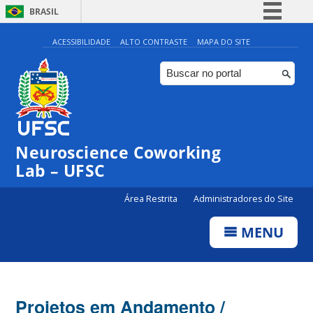
BRASIL
Simplifique!
ACESSIBILIDADE
ALTO CONTRASTE
MAPA DO SITE
Comunica BR
Participe
Acesso à informação
Legislação
Neuroscience Coworking
Canais
Lab – UFSC
Área Restrita
Administradores do Site
MENU
Projetos em Andamento /